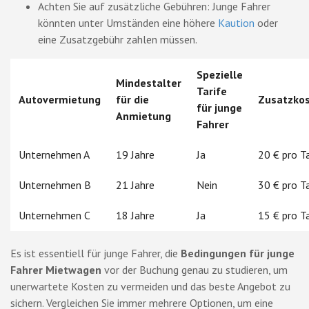
Achten Sie auf zusätzliche Gebühren: Junge Fahrer
könnten unter Umständen eine höhere
Kaution
oder
eine Zusatzgebühr zahlen müssen.
Spezielle
Mindestalter
Tarife
Autovermietung
für die
Zusatzko
für junge
Anmietung
Fahrer
Unternehmen A
19 Jahre
Ja
20 € pro T
Unternehmen B
21 Jahre
Nein
30 € pro T
Unternehmen C
18 Jahre
Ja
15 € pro T
Es ist essentiell für junge Fahrer, die
Bedingungen für junge
Fahrer Mietwagen
vor der Buchung genau zu studieren, um
unerwartete Kosten zu vermeiden und das beste Angebot zu
sichern. Vergleichen Sie immer mehrere Optionen, um eine