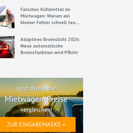
Strategien
Falsches Kühlmittel im
Mietwagen: Warum ein
kleiner Fehler schnell teuer
werden kann
Adaptives Bremslicht 2026:
Neue automatische
Bremsfunktion wird Pflicht
Jetzt direkt die
Mietwagen-Preise
vergleichen!
ZUR EINGABEMASKE »