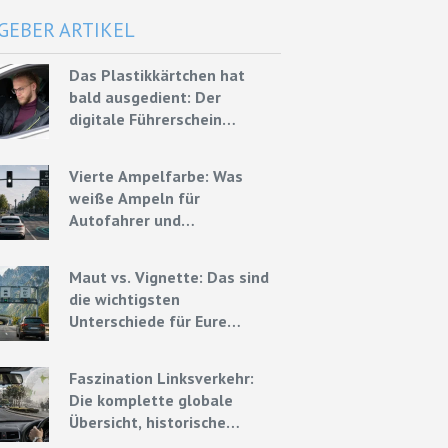
GEBER ARTIKEL
Das Plastikkärtchen hat
bald ausgedient: Der
digitale Führerschein
kommt Ende 2026
Vierte Ampelfarbe: Was
weiße Ampeln für
Autofahrer und
Mietwagenfahrer bedeuten
könnten
Maut vs. Vignette: Das sind
die wichtigsten
Unterschiede für Eure
Mietwagenreise
Faszination Linksverkehr:
Die komplette globale
Übersicht, historische
Ursprünge und Experten-