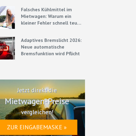
Strategien
Falsches Kühlmittel im
Mietwagen: Warum ein
kleiner Fehler schnell teuer
werden kann
Adaptives Bremslicht 2026:
Neue automatische
Bremsfunktion wird Pflicht
Jetzt direkt die
Mietwagen-Preise
vergleichen!
ZUR EINGABEMASKE »