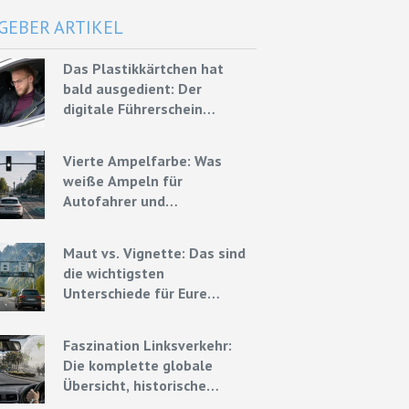
GEBER ARTIKEL
Das Plastikkärtchen hat
bald ausgedient: Der
digitale Führerschein
kommt Ende 2026
Vierte Ampelfarbe: Was
weiße Ampeln für
Autofahrer und
Mietwagenfahrer bedeuten
könnten
Maut vs. Vignette: Das sind
die wichtigsten
Unterschiede für Eure
Mietwagenreise
Faszination Linksverkehr:
Die komplette globale
Übersicht, historische
Ursprünge und Experten-