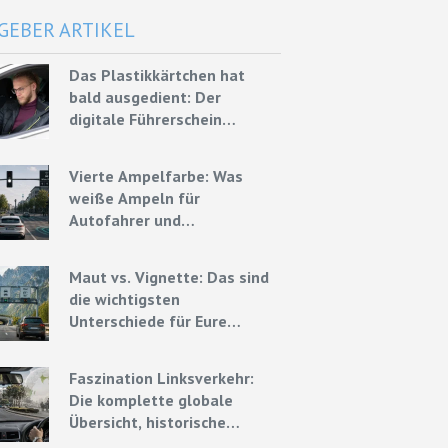
GEBER ARTIKEL
Das Plastikkärtchen hat
bald ausgedient: Der
digitale Führerschein
kommt Ende 2026
Vierte Ampelfarbe: Was
weiße Ampeln für
Autofahrer und
Mietwagenfahrer bedeuten
könnten
Maut vs. Vignette: Das sind
die wichtigsten
Unterschiede für Eure
Mietwagenreise
Faszination Linksverkehr:
Die komplette globale
Übersicht, historische
Ursprünge und Experten-