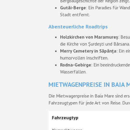
Bergbaugeschichte der Region zeigt.
Gutâi-Berge
: Ein Paradies für Wan
Stadt entfernt.
Abenteuerliche Roadtrips
Holzkirchen von Maramureș
: Bes
die Kirche von Șurdești und Bârsana.
Merry Cemetery in Săpânța
: Ein e
humorvollen Inschriften.
Rodna-Gebirge
: Ein beeindrucken
Wasserfällen.
MIETWAGENPREISE IN BAIA 
Die Mietwagenpreise in Baia Mare sind ers
Fahrzeugtypen für jede Art von Reise. Du
Fahrzeugtyp