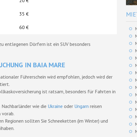
20 €
MIE
35 €
60 €
 zu entlegenen Dörfern ist ein SUV besonders
UCHUNG IN BAIA MARE
rnationaler Führerschein wird empfohlen, jedoch wird der
iert.
ollkaskoversicherung ist ratsam, besonders für Fahrten in
in Nachbarländer wie die
Ukraine
oder
Ungarn
reisen
 vorab.
gen Regionen sollten Sie Schneeketten (im Winter) und
ihaben.