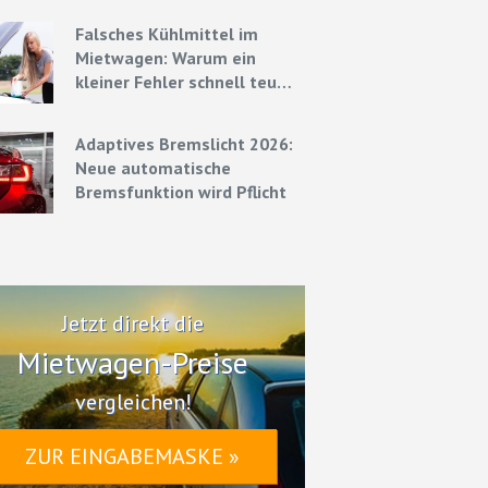
Strategien
Falsches Kühlmittel im
Mietwagen: Warum ein
kleiner Fehler schnell teuer
werden kann
Adaptives Bremslicht 2026:
Neue automatische
Bremsfunktion wird Pflicht
Jetzt direkt die
Mietwagen-Preise
vergleichen!
ZUR EINGABEMASKE »