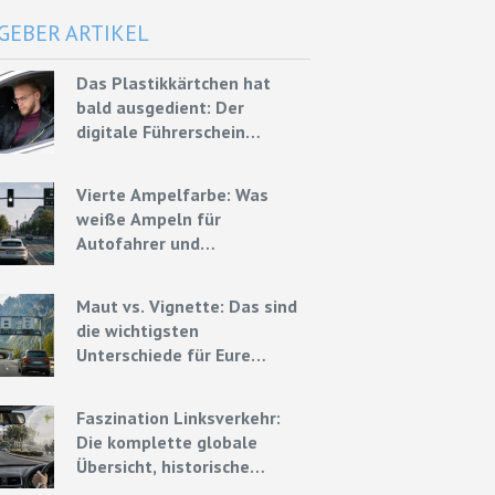
GEBER ARTIKEL
Das Plastikkärtchen hat
bald ausgedient: Der
digitale Führerschein
kommt Ende 2026
Vierte Ampelfarbe: Was
weiße Ampeln für
Autofahrer und
Mietwagenfahrer bedeuten
könnten
Maut vs. Vignette: Das sind
die wichtigsten
Unterschiede für Eure
Mietwagenreise
Faszination Linksverkehr:
Die komplette globale
Übersicht, historische
Ursprünge und Experten-