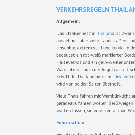
VERKEHRSREGELN THAILA
Allgemein:
Das Straßennetz in
Thailand
ist zwar r
ausgebaut, aber viele Landstraßen sin
einsehbar, extrem steil und kurvig. In 
bedeutet ein rot-weiß markierter Bord
Halteverbot und ein gelb-weißer unter
Warntafeln sind in der Regel rot mit s
Schrift. In Thailand herrscht
Linksverke
wird von beiden Seiten überholt.
Viele Thais fahren mit Warnblinklicht 
geradeaus fahren wollen. Bei Zweigen
walten lassen, sie ersetzen oft die War
Führerschein
:
Ein internationaler Führerschein ist in 