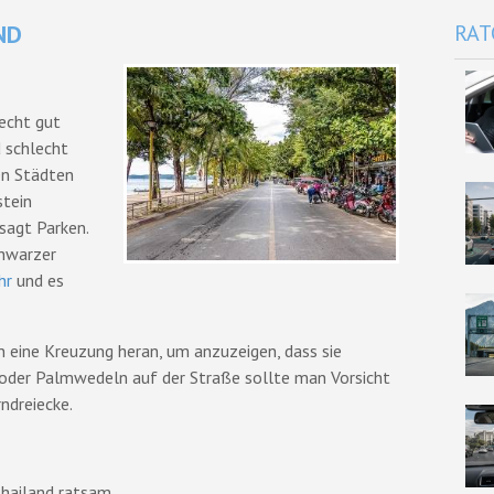
ND
RAT
echt gut
d schlecht
den Städten
stein
sagt Parken.
chwarzer
hr
und es
an eine Kreuzung heran, um anzuzeigen, dass sie
 oder Palmwedeln auf der Straße sollte man Vorsicht
ndreiecke.
Thailand ratsam.