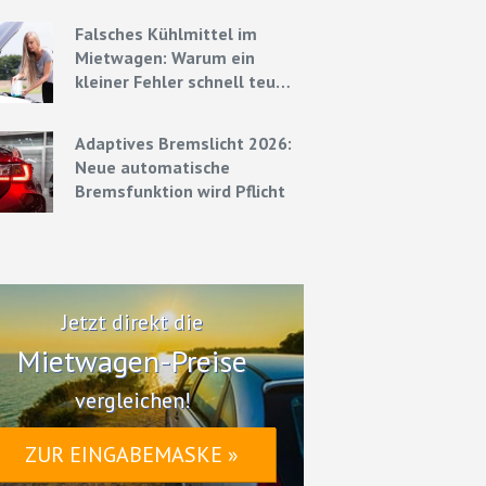
Strategien
Falsches Kühlmittel im
Mietwagen: Warum ein
kleiner Fehler schnell teuer
werden kann
Adaptives Bremslicht 2026:
Neue automatische
Bremsfunktion wird Pflicht
Jetzt direkt die
Mietwagen-Preise
vergleichen!
ZUR EINGABEMASKE »