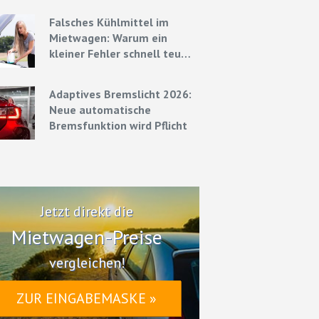
Strategien
Falsches Kühlmittel im
Mietwagen: Warum ein
kleiner Fehler schnell teuer
werden kann
Adaptives Bremslicht 2026:
Neue automatische
Bremsfunktion wird Pflicht
Jetzt direkt die
Mietwagen-Preise
vergleichen!
ZUR EINGABEMASKE »