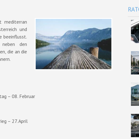
RAT
t mediterran
terreich und
 beeinflusst.
t neben den
en, die an die
nern.
tag – 08. Februar
eg – 27. April