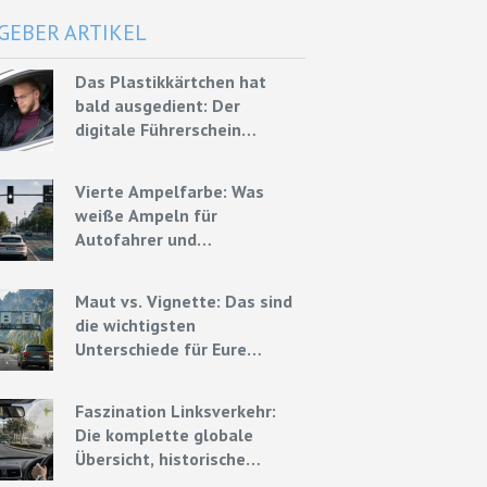
GEBER ARTIKEL
Das Plastikkärtchen hat
bald ausgedient: Der
digitale Führerschein
kommt Ende 2026
Vierte Ampelfarbe: Was
weiße Ampeln für
Autofahrer und
Mietwagenfahrer bedeuten
könnten
Maut vs. Vignette: Das sind
die wichtigsten
Unterschiede für Eure
Mietwagenreise
Faszination Linksverkehr:
Die komplette globale
Übersicht, historische
Ursprünge und Experten-