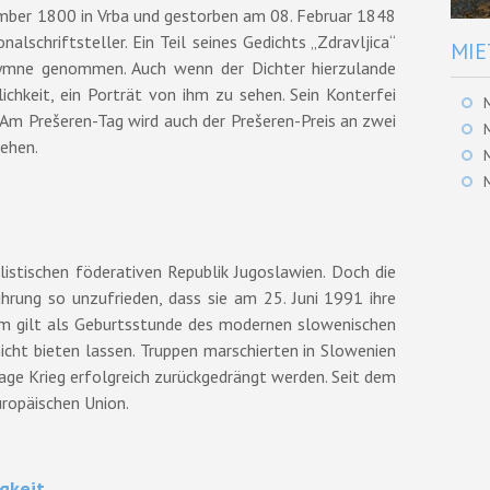
mber 1800 in Vrba und gestorben am 08. Februar 1848
alschriftsteller. Ein Teil seines Gedichts „Zdravljica“
MIE
hymne genommen. Auch wenn der Dichter hierzulande
ichkeit, ein Porträt von ihm zu sehen. Sein Konterfei
 Am Prešeren-Tag wird auch der Prešeren-Preis an zwei
iehen.
istischen föderativen Republik Jugoslawien. Doch die
rung so unzufrieden, dass sie am 25. Juni 1991 ihre
um gilt als Geburtsstunde des modernen slowenischen
icht bieten lassen. Truppen marschierten in Slowenien
age Krieg erfolgreich zurückgedrängt werden. Seit dem
ropäischen Union.
gkeit