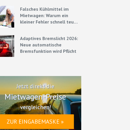
Strategien
Falsches Kühlmittel im
Mietwagen: Warum ein
kleiner Fehler schnell teuer
werden kann
Adaptives Bremslicht 2026:
Neue automatische
Bremsfunktion wird Pflicht
Jetzt direkt die
Mietwagen-Preise
vergleichen!
ZUR EINGABEMASKE »