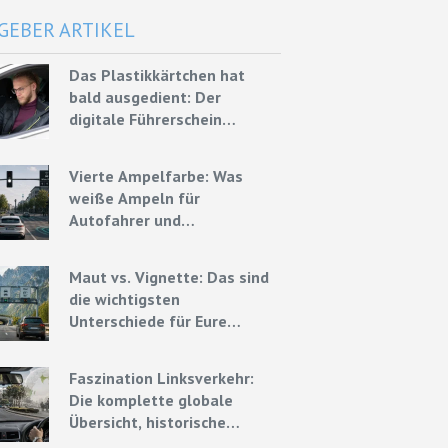
GEBER ARTIKEL
Das Plastikkärtchen hat
bald ausgedient: Der
digitale Führerschein
kommt Ende 2026
Vierte Ampelfarbe: Was
weiße Ampeln für
Autofahrer und
Mietwagenfahrer bedeuten
könnten
Maut vs. Vignette: Das sind
die wichtigsten
Unterschiede für Eure
Mietwagenreise
Faszination Linksverkehr:
Die komplette globale
Übersicht, historische
Ursprünge und Experten-