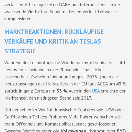
verlassen. Allerdings bieten DAB+ und Internetdienste eine
wachsende Vielfalt an Sendern, die den Verlust teilweise
kompensieren.
MARKTREAKTIONEN: RÜCKLÄUFIGE
VERKÄUFE UND KRITIK AN TESLAS
STRATEGIE
Während der technologische Wandel nachvollziehbar ist, fällt
Teslas Entscheidung in eine Phase wirtschaftlicher
Unsicherheit. Zwischen Januar und August 2025 gingen die
Neuzulassungen des Herstellers in der EU laut ACEA um
43 %
zurück, in ganz Europa um
33 %
. Auch in den
USA
erreichte der
Marktanteil den niedrigsten Stand seit 2017.
Kritiker sehen im Wegfall klassischer Features wie UKW oder
CarPlay einen Teil des Problems. Viele Fahrer wünschen sich
mehr Offenheit und Kompatibilität, statt geschlossener
Systeme. Wettbewerber wie
Volkswagen
,
Hyundai
oder
BYD