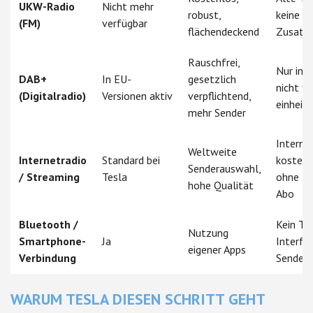
UKW-Radio
Nicht mehr
robust,
keine
(FM)
verfügbar
flächendeckend
Zusatzi
Rauschfrei,
Nur in 
DAB+
In EU-
gesetzlich
nicht
we
(Digitalradio)
Versionen aktiv
verpflichtend,
einheitl
mehr Sender
Interne
Weltweite
Internetradio
Standard bei
kostenpf
Senderauswahl,
/ Streaming
Tesla
ohne P
hohe Qualität
Abo
Bluetooth /
Kein Te
Nutzung
Smartphone-
Ja
Interfac
eigener Apps
Verbindung
Sendera
WARUM TESLA DIESEN SCHRITT GEHT