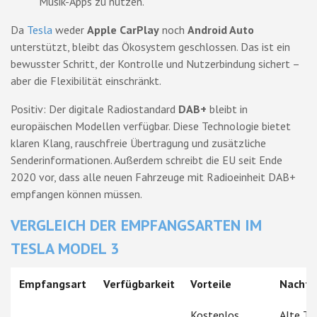
Musik-Apps zu nutzen.
Da
Tesla
weder
Apple CarPlay
noch
Android Auto
unterstützt, bleibt das Ökosystem geschlossen. Das ist ein
bewusster Schritt, der Kontrolle und Nutzerbindung sichert –
aber die Flexibilität einschränkt.
Positiv: Der digitale Radiostandard
DAB+
bleibt in
europäischen Modellen verfügbar. Diese Technologie bietet
klaren Klang, rauschfreie Übertragung und zusätzliche
Senderinformationen. Außerdem schreibt die EU seit Ende
2020 vor, dass alle neuen Fahrzeuge mit Radioeinheit DAB+
empfangen können müssen.
VERGLEICH DER EMPFANGSARTEN IM
TESLA MODEL 3
Empfangsart
Verfügbarkeit
Vorteile
Nachte
Kostenlos,
Alte Tec