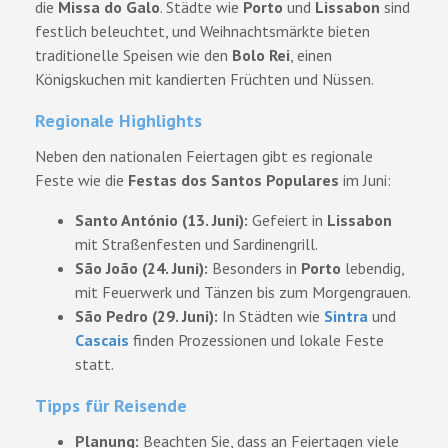
die
Missa do Galo
. Städte wie
Porto
und
Lissabon
sind
festlich beleuchtet, und Weihnachtsmärkte bieten
traditionelle Speisen wie den
Bolo Rei
, einen
Königskuchen mit kandierten Früchten und Nüssen.
Regionale Highlights
Neben den nationalen Feiertagen gibt es regionale
Feste wie die
Festas dos Santos Populares
im Juni:
Santo António (13. Juni):
Gefeiert in
Lissabon
mit Straßenfesten und Sardinengrill.
São João (24. Juni):
Besonders in
Porto
lebendig,
mit Feuerwerk und Tänzen bis zum Morgengrauen.
São Pedro (29. Juni):
In Städten wie
Sintra
und
Cascais
finden Prozessionen und lokale Feste
statt.
Tipps für Reisende
Planung:
Beachten Sie, dass an Feiertagen viele